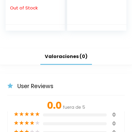
140*80
Out of Stock
Valoraciones (0)
User Reviews
0.0
fuera de 5
★
★
★
★
★
0
★
★
★
★
★
0
★
★
★
★
★