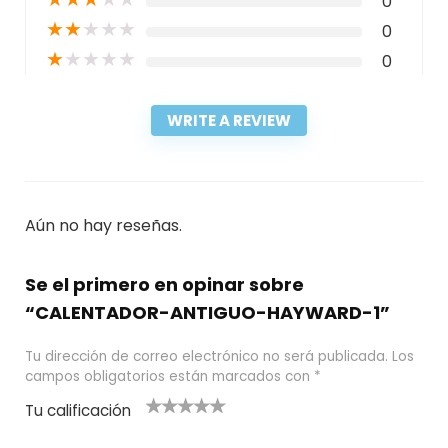
0
★
★
★
★
★
0
★
★
★
★
★
0
WRITE A REVIEW
Aún no hay reseñas.
Se el primero en opinar sobre
“CALENTADOR-ANTIGUO-HAYWARD-1”
Tu dirección de correo electrónico no será publicada.
Los
campos obligatorios están marcados con
*
Tu calificación
1
2
3 de 5
4 de 5
5 de 5