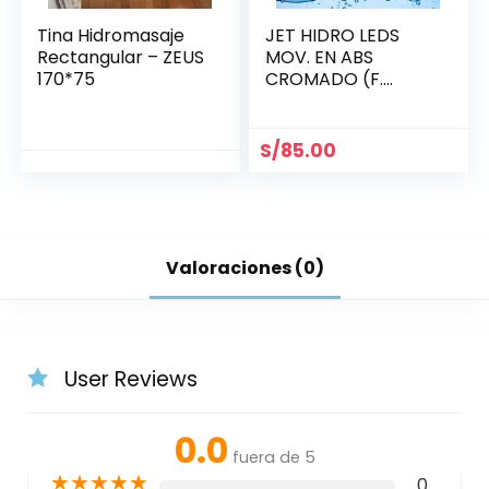
Tina Hidromasaje
JET HIDRO LEDS
Rectangular – ZEUS
MOV. EN ABS
170*75
CROMADO (F.
MANUAL 6
COLORES) (1X1/2)»
«LG»
S/
85.00
Valoraciones (0)
User Reviews
0.0
fuera de 5
★
★
★
★
★
0