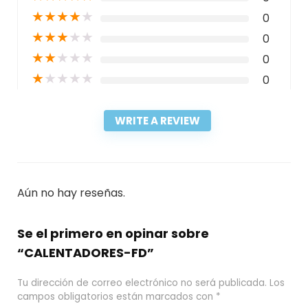
★
★
★
★
★
0
★
★
★
★
★
0
★
★
★
★
★
0
★
★
★
★
★
0
WRITE A REVIEW
Aún no hay reseñas.
Se el primero en opinar sobre
“CALENTADORES-FD”
Tu dirección de correo electrónico no será publicada.
Los
campos obligatorios están marcados con
*