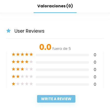
Valoraciones (0)
User Reviews
0.0
fuera de 5
★
★
★
★
★
0
★
★
★
★
★
0
★
★
★
★
★
0
★
★
★
★
★
0
★
★
★
★
★
0
WRITE A REVIEW