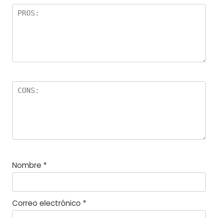
el
la
s
Nombre
*
Correo electrónico
*