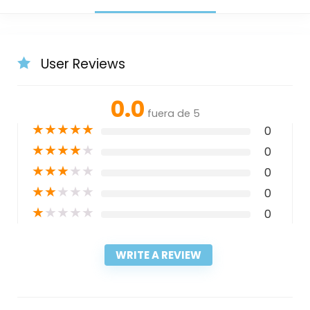
User Reviews
0.0
fuera de 5
★
★
★
★
★
0
★
★
★
★
★
0
★
★
★
★
★
0
★
★
★
★
★
0
★
★
★
★
★
0
WRITE A REVIEW