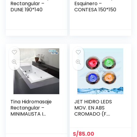
Rectangular –
Esquinero –
DUNE 190*140
CONTESA 150*150
Tina Hidromasaje
JET HIDRO LEDS
Rectangular –
MOV. EN ABS
MINIMALISTA I
CROMADO (F.
140*80
MANUAL 6
COLORES) (1X1/2)»
«LG»
S/
85.00