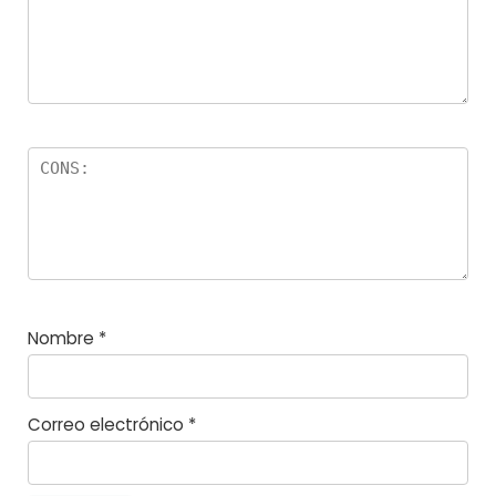
la
s
Nombre
*
Correo electrónico
*