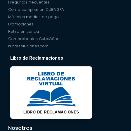
Preguntas frecuentes
Como comprar en CUBA SPA
Múltiples medios de pago
Promociones
Retiro en tienda
Comprobantes Cuba&Spa
kuntesoluciones.com
Libro de Reclamaciones
LIBRO DE RECLAMACIONES
Nosotros