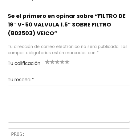
Se el primero en opinar sobre “FILTRO DE
19″ V-50 VALVULA 1.5” SOBRE FILTRO
(802503) VEICO”
Tu dirección de correo electrónico no será publicada.
Los
campos obligatorios están marcados con
*
Tu calificación
1
2
3 de 5
4 de 5
5 de 5
d
de
estrel
estrella
estrellas
Tu reseña
*
e
5
las
s
5
estr
e
ella
st
s
r
el
la