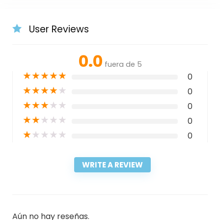
User Reviews
0.0
fuera de 5
★
★
★
★
★
0
★
★
★
★
★
0
★
★
★
★
★
0
★
★
★
★
★
0
★
★
★
★
★
0
WRITE A REVIEW
Aún no hay reseñas.