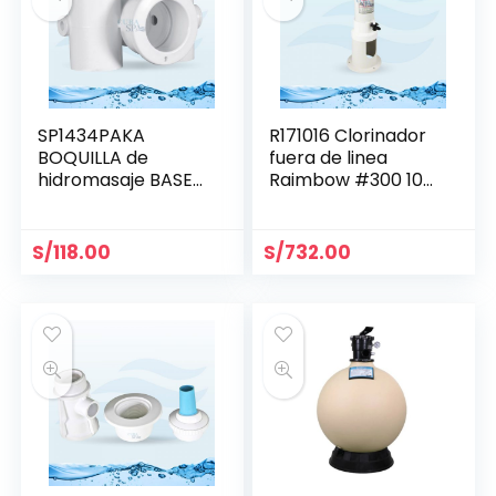
SP1434PAKA
R171016 Clorinador
BOQUILLA de
fuera de linea
hidromasaje BASE
Raimbow #300 10
1.5″ x 1.5″ HAYWARD
tabs
S/
118.00
S/
732.00