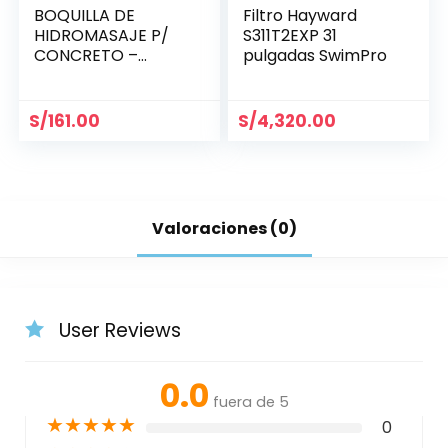
BOQUILLA DE
Filtro Hayward
HIDROMASAJE P/
S311T2EXP 31
CONCRETO –
pulgadas SwimPro
HAYWARD SP1433
S/
161.00
S/
4,320.00
Valoraciones (0)
User Reviews
0.0
fuera de 5
★
★
★
★
★
0