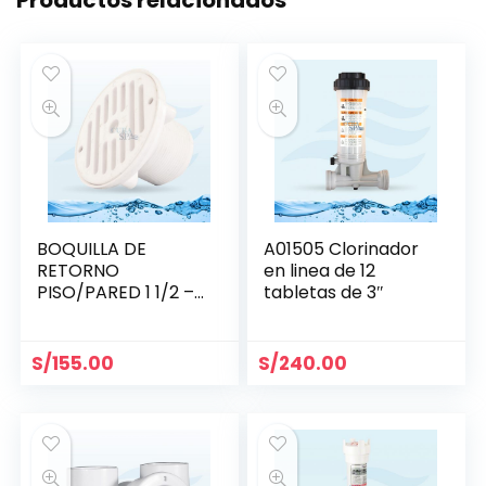
Productos relacionados
BOQUILLA DE
A01505 Clorinador
RETORNO
en linea de 12
PISO/PARED 1 1/2 –
tabletas de 3″
HAYWARD
S/
155.00
S/
240.00