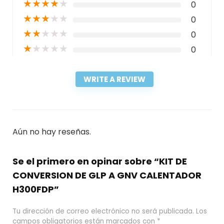
★
★
★
★
★
0
★
★
★
★
★
0
★
★
★
★
★
0
★
★
★
★
★
0
WRITE A REVIEW
Aún no hay reseñas.
Se el primero en opinar sobre “KIT DE
CONVERSION DE GLP A GNV CALENTADOR
H300FDP”
Tu dirección de correo electrónico no será publicada.
Los
campos obligatorios están marcados con
*