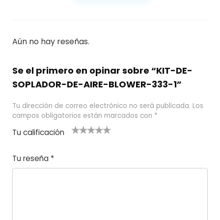
Aún no hay reseñas.
Se el primero en opinar sobre “KIT-DE-
SOPLADOR-DE-AIRE-BLOWER-333-1”
Tu dirección de correo electrónico no será publicada.
Los
campos obligatorios están marcados con
*
Tu calificación
1
2
3 de 5
4 de 5
5 de 5
d
de
estrel
estrella
estrellas
Tu reseña
*
e
5
las
s
5
estr
e
ella
st
s