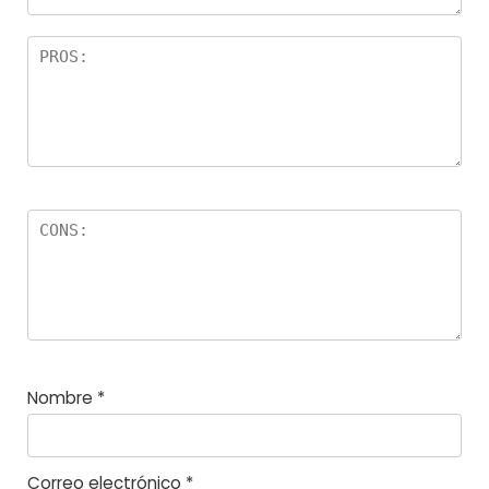
r
el
la
s
Nombre
*
Correo electrónico
*