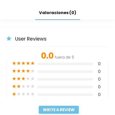
Valoraciones (0)
User Reviews
0.0
fuera de 5
★
★
★
★
★
0
★
★
★
★
★
0
★
★
★
★
★
0
★
★
★
★
★
0
★
★
★
★
★
0
WRITE A REVIEW