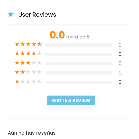
User Reviews
0.0
fuera de 5
★
★
★
★
★
0
★
★
★
★
★
0
★
★
★
★
★
0
★
★
★
★
★
0
★
★
★
★
★
0
WRITE A REVIEW
Aún no hay reseñas.