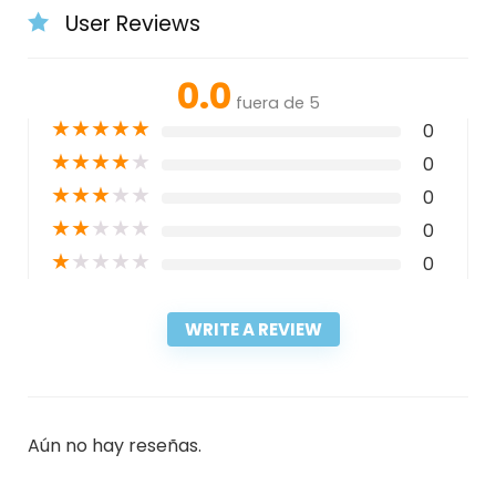
User Reviews
0.0
fuera de 5
★
★
★
★
★
0
★
★
★
★
★
0
★
★
★
★
★
0
★
★
★
★
★
0
★
★
★
★
★
0
WRITE A REVIEW
Aún no hay reseñas.