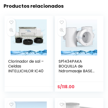
Productos relacionados
Clorinador de sal –
SP1434PAKA
Celdas
BOQUILLA de
INTELLICHLOR IC40
hidromasaje BASE
1.5″ x 1.5″ HAYWARD
S/
118.00