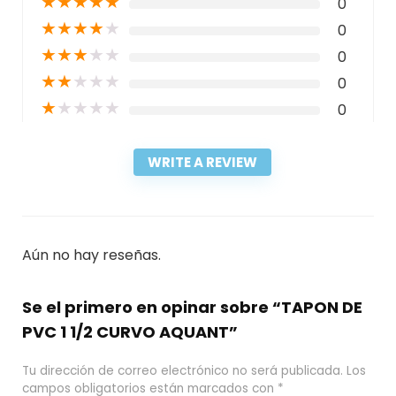
★
★
★
★
★
0
★
★
★
★
★
0
★
★
★
★
★
0
★
★
★
★
★
0
★
★
★
★
★
0
WRITE A REVIEW
Aún no hay reseñas.
Se el primero en opinar sobre “TAPON DE
PVC 1 1/2 CURVO AQUANT”
Tu dirección de correo electrónico no será publicada.
Los
campos obligatorios están marcados con
*