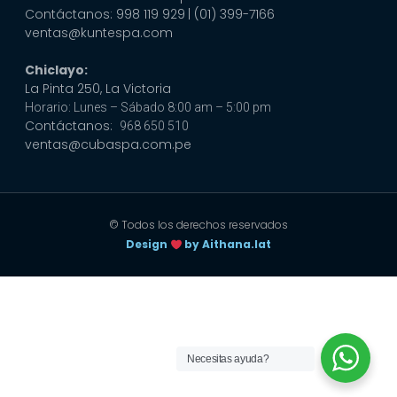
Contáctanos: 998 119 929
| (01) 399-7166
ventas@kuntespa.com
Chiclayo:
La Pinta 250, La Victoria
Horario: Lunes – Sábado 8:00 am – 5:00 pm
Contáctanos:
968 650 510
ventas@cubaspa.com.pe
© Todos los derechos reservados
Design
by Aithana.lat
Necesitas ayuda?