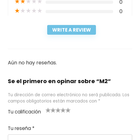
★
★
★
★
★
0
★
★
★
★
★
0
WRITE A REVIEW
Aún no hay reseñas.
Se el primero en opinar sobre “M2”
Tu dirección de correo electrónico no será publicada.
Los
campos obligatorios están marcados con
*
Tu calificación
1
2
3 de 5
4 de 5
5 de 5
d
de
estrel
estrella
estrellas
Tu reseña
*
e
5
las
s