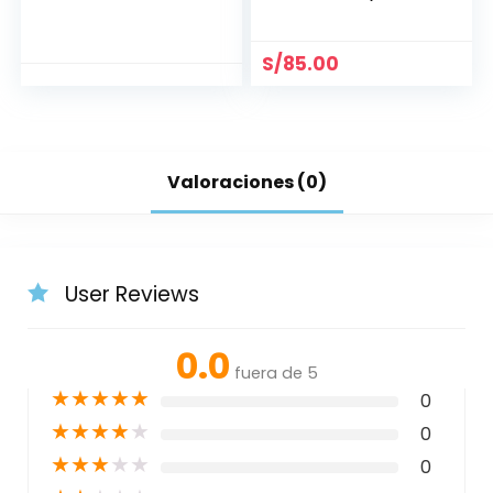
MANUAL 6
COLORES) (1X1/2)»
«LG»
S/
85.00
Valoraciones (0)
User Reviews
0.0
fuera de 5
★
★
★
★
★
0
★
★
★
★
★
0
★
★
★
★
★
0