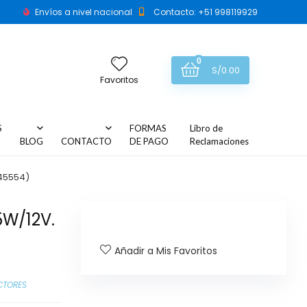
Envíos a nivel nacional
Contacto: +51 998119929
0
S/
0.00
Favoritos
S
FORMAS
Libro de
BLOG
CONTACTO
DE PAGO
Reclamaciones
45554)
5W/12V.
Añadir a Mis Favoritos
CTORES