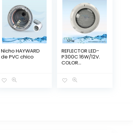
Nicho HAYWARD
REFLECTOR LED-
de PVC chico
P300C 16W/12V.
COLOR
(88041308)
C/CONTROL –
EMAUX