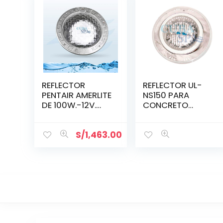
REFLECTOR
REFLECTOR UL-
PENTAIR AMERLITE
NS150 PARA
DE 100W.-12V.
CONCRETO
(78411100)
150W/12V.
(88043703)
INOX.
S/
1,463.00