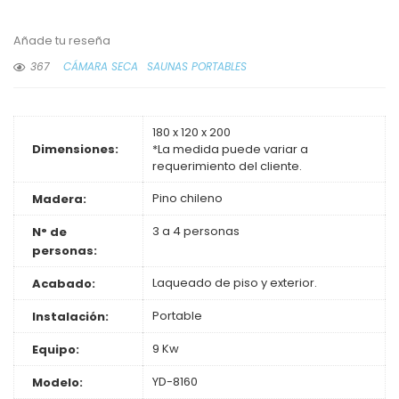
Añade tu reseña
367
CÁMARA SECA
SAUNAS PORTABLES
180 x 120 x 200
Dimensiones:
*La medida puede variar a
requerimiento del cliente.
Pino chileno
Madera:
3 a 4 personas
N° de
personas:
Laqueado de piso y exterior.
Acabado:
Portable
Instalación:
9 Kw
Equipo:
YD-8160
Modelo: