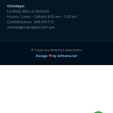
Chiclayo:
La Pinta 250, La Victoria
Horario: Lunes – Sábado 8:00 am – 5:00 pm
Contáctanos:
968 650 510
ventas@cubaspa.com.pe
© Todos los derechos reservados
Design
by Aithana.lat