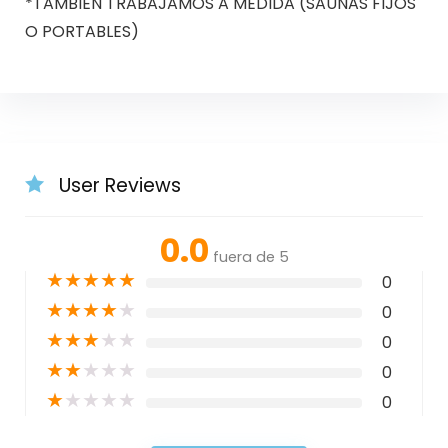
*TAMBIÉN TRABAJAMOS A MEDIDA (SAUNAS FIJOS
O PORTABLES)
User Reviews
0.0
fuera de 5
★
★
★
★
★
0
★
★
★
★
★
0
★
★
★
★
★
0
★
★
★
★
★
0
★
★
★
★
★
0