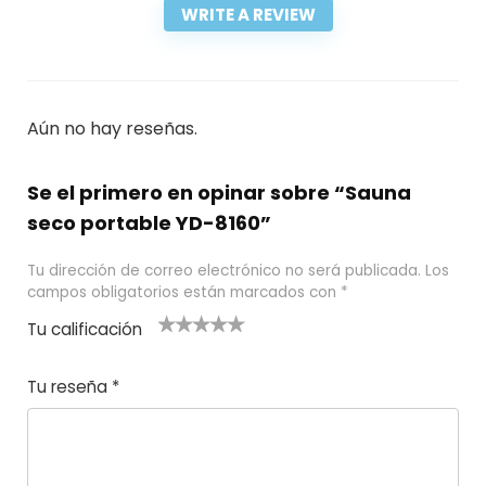
WRITE A REVIEW
Aún no hay reseñas.
Se el primero en opinar sobre “Sauna
seco portable YD-8160”
Tu dirección de correo electrónico no será publicada.
Los
campos obligatorios están marcados con
*
Tu calificación
1
2
3 de 5
4 de 5
5 de 5
d
de
estrel
estrella
estrellas
Tu reseña
*
e
5
las
s
5
estr
e
ella