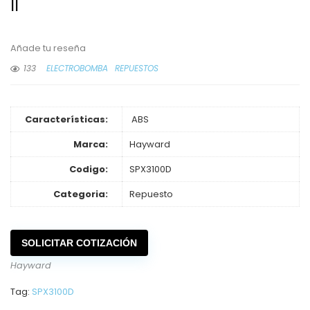
II
Añade tu reseña
133
ELECTROBOMBA
REPUESTOS
Características:
ABS
Marca:
Hayward
Codigo:
SPX3100D
Categoria:
Repuesto
SOLICITAR COTIZACIÓN
Hayward
Tag:
SPX3100D