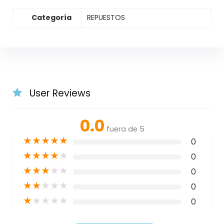
Categoría
REPUESTOS
User Reviews
0.0
fuera de 5
★
★
★
★
★
0
★
★
★
★
★
0
★
★
★
★
★
0
★
★
★
★
★
0
★
★
★
★
★
0