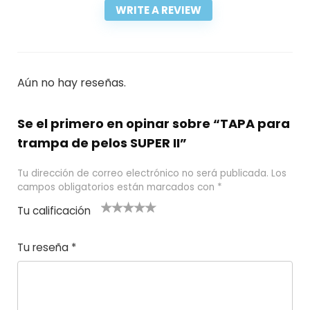
WRITE A REVIEW
Aún no hay reseñas.
Se el primero en opinar sobre “TAPA para
trampa de pelos SUPER II”
Tu dirección de correo electrónico no será publicada.
Los
campos obligatorios están marcados con
*
Tu calificación
1
2
3 de 5
4 de 5
5 de 5
d
de
estrel
estrella
estrellas
Tu reseña
*
e
5
las
s
5
estr
e
ella