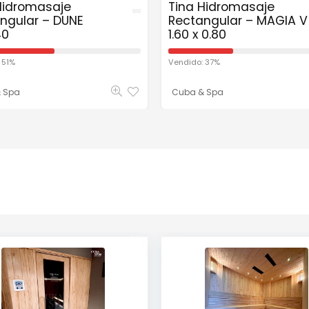
Hidromasaje
Tina Hidromasaje
ngular – DUNE
Rectangular – MAGIA V
40
1.60 x 0.80
 51%
Vendido: 37%
 Spa
Cuba & Spa