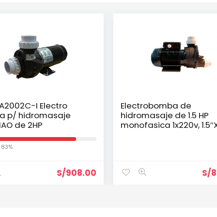
2002C-I Electro
Electrobomba de
 p/ hidromasaje
hidromasaje de 1.5 HP
XIAO de 2HP
monofasica 1x220v, 1.5″X
USR A150
: 83%
S/
908.00
S/
8