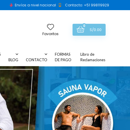
Envíos a nivel nacional
Contacto: +51 998119929
0
S/
0.00
Favoritos
S
FORMAS
Libro de
BLOG
CONTACTO
DE PAGO
Reclamaciones