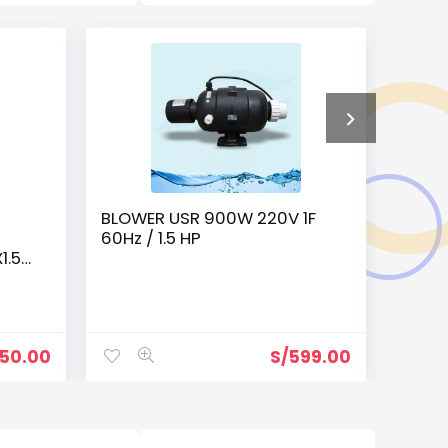
BLOWER USR 900W 220V 1F
Bomba
60Hz / 1.5 HP
Hayw
1.5″
Vendido
50.00
S/
599.00