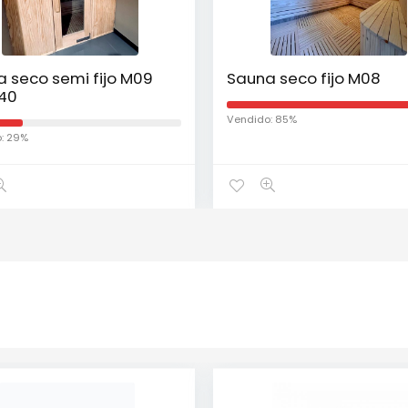
 seco semi fijo M09
Sauna seco fijo M08
140
Vendido: 85%
: 29%