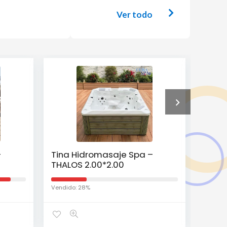
Ver todo
–
Tina Hidromasaje Spa –
Tina 
THALOS 2.00*2.00
MINIM
Vendido: 28%
Vendido