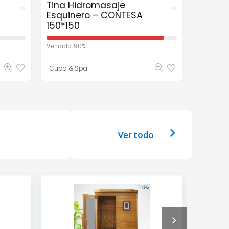
Tina Hidromasaje
Tina H
Esquinero – CONTESA
Rectan
150*150
1.69*0.
Vendido: 90%
Vendido: 
Cuba & Spa
Cuba & 
Ver todo