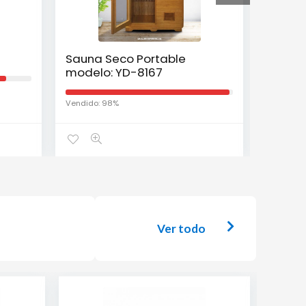
Sauna Seco Portable
Sauna 
modelo: YD-8167
model
Vendido: 98%
Vendido:
Ver todo