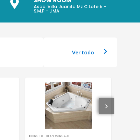
SHOW ROOM
Asoc. Villa Juanita Mz C Lote 5 -
S.M.P - LIMA
Ver todo
TINAS DE HIDROMASAJE
TINAS DE 