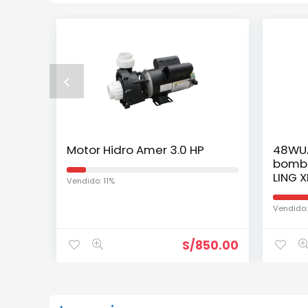
Motor Hidro Amer 3.0 HP
48WUA
bomba
LING 
Vendido: 11%
Vendido
S/
850.00