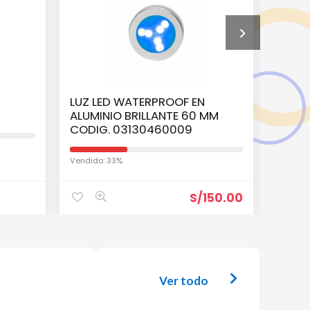
LUZ LED WATERPROOF EN
FOCO
ALUMINIO BRILLANTE 60 MM
HERME
CODIG. 03130460009
C010
Vendido: 33%
Vendido
S/
150.00
Ver todo